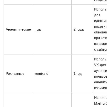
Исполь
для
иденти
посетит
Аналитические
_ga
2 года
обновл
при ка
взаимо
с сайто
Исполь
VK для
аутент
Рекламные
remixsid
1 год
пользов
аналит
взаимо
Исполь
Mail.ru