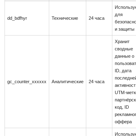
Использу
для
dd_bdfhyr
Технические
24 часа
безопасн
и защиты
Хранит
сводные
данные о
пользоват
ID, дата
последне
gc_counter_xxxxxx
Аналитические
24 часа
активност
UTM-метк
партнёрс
код, ID
рекламно
оффера
Использу