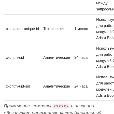
между
запросам
Использу
для рабо
x-chatium-unique-id
Технические
1 месяц
модулей 
Ads и Вор
Использу
для рабо
x-chtm-uid
Аналитические
24 часа
модулей 
Ads и Вор
Использу
для рабо
x-chtm-uid-sid
Аналитические
24 часа
модулей 
Ads и Вор
Примечание: символы
в названии
xxxxxx
обозначают переменную часть (уникальный