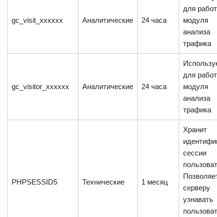
для рабо
gc_visit_xxxxxx
Аналитические
24 часа
модуля
анализа
трафика
Использу
для рабо
gc_visitor_xxxxxx
Аналитические
24 часа
модуля
анализа
трафика
Хранит
идентифи
сессии
пользоват
Позволяе
PHPSESSID5
Технические
1 месяц
серверу
узнавать
пользова