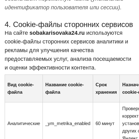
идентификатор пользователя или сессии).
4. Cookie-файлы сторонних сервисов
На сайте
sobakarisovaka24.ru
используются
cookie-файлы сторонних сервисов аналитики и
рекламы для улучшения качества
предоставляемых услуг, анализа посещаемости
и оценки эффективности контента.
Вид cookie-
Название cookie-
Срок
Назнач
файла
файла
хранения
cookie
Провер
коррект
Аналитические
_ym_metrika_enabled
60 минут
устано
других 
Яндекс